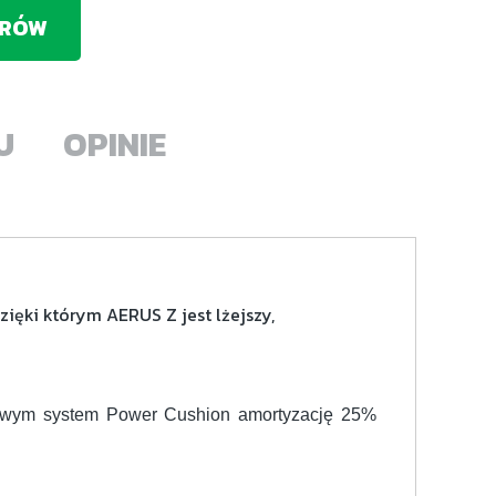
ERÓW
U
OPINIE
zięki którym AERUS Z jest lżejszy,
asowym system Power Cushion amortyzację 25%