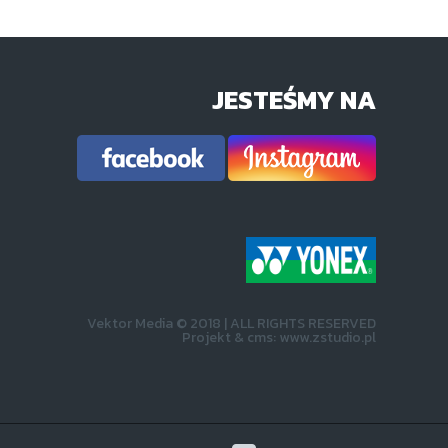
JESTEŚMY NA
Vektor Media © 2018 | ALL RIGHTS RESERVED
Projekt &
cms
:
www.zstudio.pl