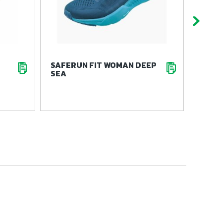
SAFERUN FIT WOMAN DEEP
AD-A
SEA