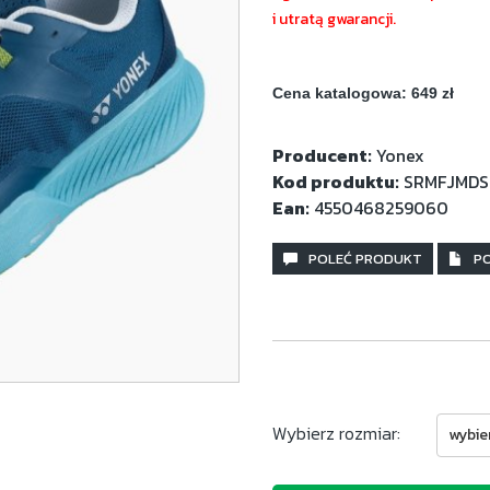
i utratą gwarancji.
Cena katalogowa: 649 zł
Producent:
Yonex
Kod produktu:
SRMFJMDS
Ean:
4550468259060
POLEĆ PRODUKT
PO
Wybierz rozmiar:
wybie