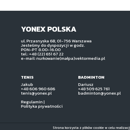
YONEX POLSKA
ul. Przasnyska 6B, 01-756 Warszawa
Jesteśmy do dyspozycji w godz.
PON-PT 8.00-16.00
tel.: +48 (22) 651 67 22
e-mail: nurkowanie(małpa)vektormedia.pl
TENIS
BADMINTON
Jakub
Dariusz
+48 606 960 686
+48 509 625 761
tenis@yonex.pl
badminton@yonex.pl
Regulamin
|
Polityka prywatności
Strona korzysta z plików cookie w celu realizac