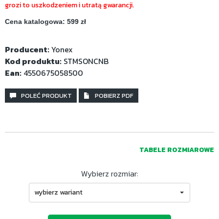
grozi to uszkodzeniem i utratą gwarancji.
Cena katalogowa: 599 zł
Producent:
Yonex
Kod produktu:
STMSONCNB
Ean:
4550675058500
POLEĆ PRODUKT
POBIERZ PDF
TABELE ROZMIAROWE
Wybierz rozmiar:
wybierz wariant