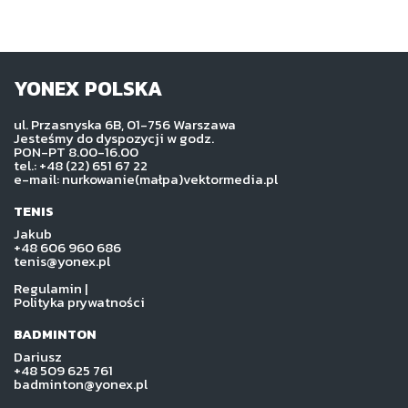
YONEX POLSKA
ul. Przasnyska 6B, 01-756 Warszawa
Jesteśmy do dyspozycji w godz.
PON-PT 8.00-16.00
tel.: +48 (22) 651 67 22
e-mail: nurkowanie(małpa)vektormedia.pl
TENIS
Jakub
+48 606 960 686
tenis@yonex.pl
Regulamin
|
Polityka prywatności
BADMINTON
Dariusz
+48 509 625 761
badminton@yonex.pl