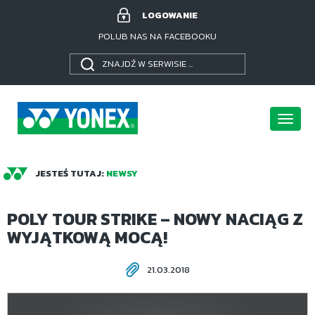
LOGOWANIE
POLUB NAS NA FACEBOOKU
Poka
menu
JESTEŚ TUTAJ:
NEWSY
POLY TOUR STRIKE – NOWY NACIĄG Z
WYJĄTKOWĄ MOCĄ!
21.03.2018