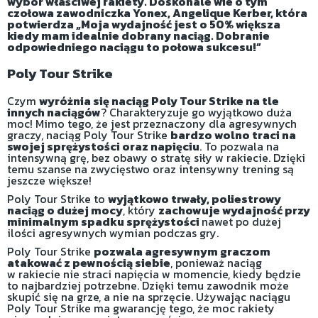
wybór właściwej rakiety. Doskonale wie o tym
czołowa zawodniczka Yonex, Angelique Kerber, która
potwierdza „Moja wydajność jest o 50% większa
kiedy mam idealnie dobrany naciąg. Dobranie
odpowiedniego naciągu to połowa sukcesu!”
Poly Tour Strike
Czym
wyróżnia się naciąg Poly Tour Strike na tle
innych naciągów
? Charakteryzuje go wyjątkowo duża
moc! Mimo tego, że jest przeznaczony dla agresywnych
graczy, naciąg Poly Tour Strike
bardzo wolno traci na
swojej sprężystości oraz napięciu
. To pozwala na
intensywną grę, bez obawy o stratę siły w rakiecie. Dzięki
temu szanse na zwycięstwo oraz intensywny trening są
jeszcze większe!
Poly Tour Strike to
wyjątkowo trwały, poliestrowy
naciąg o dużej mocy
, który
zachowuje wydajność przy
minimalnym spadku sprężystości
nawet po dużej
ilości agresywnych wymian podczas gry.
Poly Tour Strike
pozwala agresywnym graczom
atakować z pewnością siebie
, ponieważ naciąg
w rakiecie nie straci napięcia w momencie, kiedy będzie
to najbardziej potrzebne. Dzięki temu zawodnik może
skupić się na grze, a nie na sprzęcie. Używając naciągu
Poly Tour Strike ma gwarancję tego, że moc rakiety