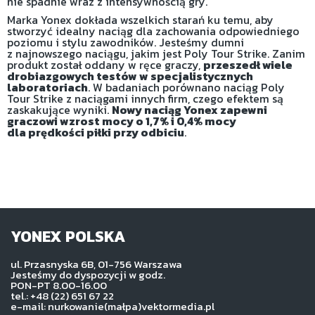
nie spadnie wraz z intensywnością gry.
Marka Yonex dokłada wszelkich starań ku temu, aby
stworzyć idealny naciąg dla zachowania odpowiedniego
poziomu i stylu zawodników. Jesteśmy dumni
z najnowszego naciągu, jakim jest Poly Tour Strike. Zanim
produkt został oddany w ręce graczy,
przeszedł wiele
drobiazgowych testów w specjalistycznych
laboratoriach
. W badaniach porównano naciąg Poly
Tour Strike z naciągami innych firm, czego efektem są
zaskakujące wyniki.
Nowy naciąg Yonex zapewni
graczowi wzrost mocy o 1,7% i 0,4% mocy
dla prędkości piłki przy odbiciu
.
YONEX POLSKA
ul. Przasnyska 6B, 01-756 Warszawa
Jesteśmy do dyspozycji w godz.
PON-PT 8.00-16.00
tel.: +48 (22) 651 67 22
e-mail: nurkowanie(małpa)vektormedia.pl